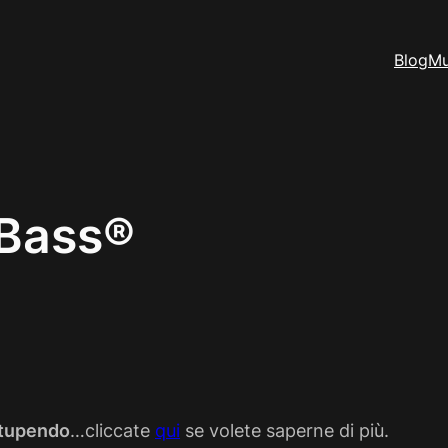
Blog
Mu
 Bass®
tupendo
…cliccate
qui
se volete saperne di più.