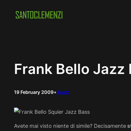
Skip
to
content
Frank Bello Jazz
•
19 February 2009
Santo
Avete mai visto niente di simile? Decisamente
s